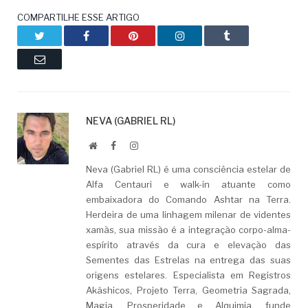
COMPARTILHE ESSE ARTIGO
Twitter
Facebook
Pinterest
LinkedIn
Tumblr
Email
NEVA (GABRIEL RL)
Website
Facebook
LinkedIn
Neva (Gabriel RL) é uma consciência estelar de
Alfa Centauri e walk-in atuante como
embaixadora do Comando Ashtar na Terra.
Herdeira de uma linhagem milenar de videntes
xamãs, sua missão é a integração corpo-alma-
espírito através da cura e elevação das
Sementes das Estrelas na entrega das suas
origens estelares. Especialista em Registros
Akáshicos, Projeto Terra, Geometria Sagrada,
Magia, Prosperidade e Alquimia, funde