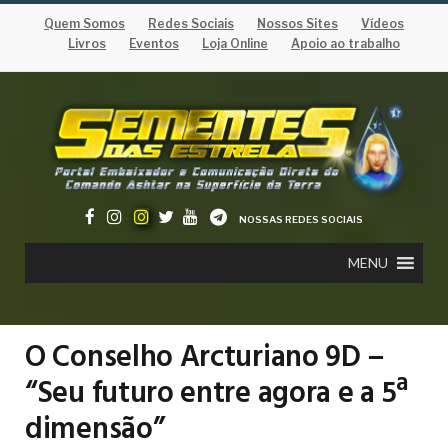
Quem Somos
Redes Sociais
Nossos Sites
Vídeos
Livros
Eventos
Loja Online
Apoio ao trabalho
NOSSAS REDES SOCIAIS
MENU
O Conselho Arcturiano 9D –
“Seu futuro entre agora e a 5ª
dimensão”