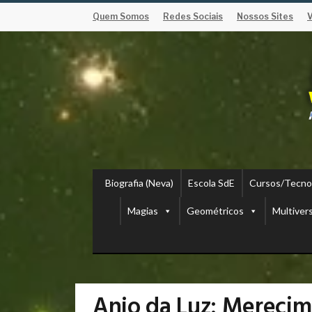
Quem Somos
Redes Sociais
Nossos Sites
Biografia (Neva)
Escola SdE
Cursos/Tecno
Magias
Geométricos
Multiver
Anjo da Luz: Mereci