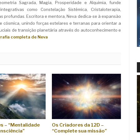
Geometria Sagrada, Magia, Prosperidade e Alquimia, funde
ntegrativas como Constelação Sistêmica, Cristaloterapia,
as profundas. Escritora e mentora, Neva dedica-se à expansão
e cósmica, unindo forças estelares e terranas para orientar a
iais de transição planetária através do autoconhecimento e
grafia completa de Neva
s – “Mentalidade
Os Criadores da 12D –
nsciência”
“Complete sua missão”