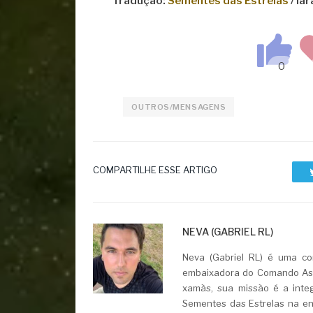
Tradução:
Sementes das Estrelas
/ Iar
OUTROS/MENSAGENS
COMPARTILHE ESSE ARTIGO
NEVA (GABRIEL RL)
Neva (Gabriel RL) é uma con
embaixadora do Comando Asht
xamãs, sua missão é a integ
Sementes das Estrelas na ent