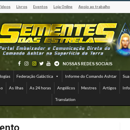
Vídeos
Livros
Eventos
Loja Online
Apoio ao trabalho
NOSSAS REDES SOCIAIS
logias
Federação Galáctica
Informe do Comando Ashtar
Sua
so
As Ilhas
As 24 horas
Angélicos
Mestres
Artigos
Inf
Translation
mento