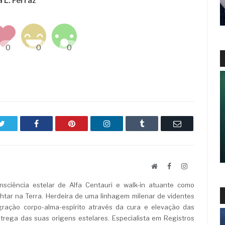
a L. Ferraz
Twitter
Facebook
Pinterest
LinkedIn
Tumblr
Email
Website
Facebook
LinkedIn
sciência estelar de Alfa Centauri e walk-in atuante como
ar na Terra. Herdeira de uma linhagem milenar de videntes
ração corpo-alma-espírito através da cura e elevação das
rega das suas origens estelares. Especialista em Registros