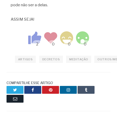
pode não ser a delas.
ASSIM SEJA!
ARTIGOS
DECRETOS
MEDITAÇÃO
OUTROS/M
COMPARTILHE ESSE ARTIGO
Twitter
Facebook
Pinterest
LinkedIn
Tumblr
Email