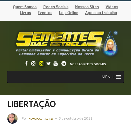
Quem Somos
Redes Sociais
Nossos Sites
Vídeos
Livros
Eventos
Loja Online
Apoio ao trabalho
NOSSAS REDES SOCIAIS
MENU
LIBERTAÇÃO
Por
3 de outubro de 2011
NEVA (GABRIEL RL)