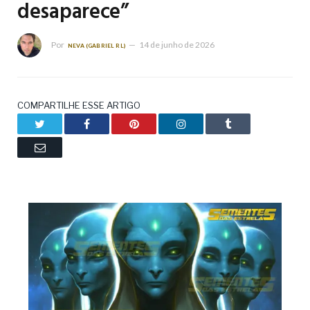
desaparece”
Por
14 de junho de 2026
NEVA (GABRIEL RL)
COMPARTILHE ESSE ARTIGO
Twitter
Facebook
Pinterest
LinkedIn
Tumblr
Email