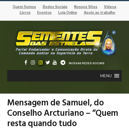
Quem Somos
Redes Sociais
Nossos Sites
Vídeos
Livros
Eventos
Loja Online
Apoio ao trabalho
NOSSAS REDES SOCIAIS
MENU
Mensagem de Samuel, do
Conselho Arcturiano – “Quem
resta quando tudo