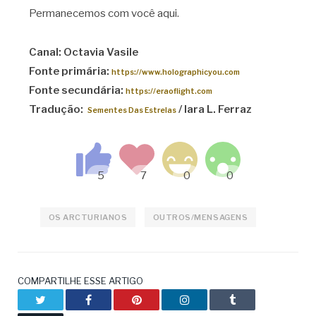
Permanecemos com você aqui.
Canal: Octavia Vasile
Fonte primária:
https://www.holographicyou.com
Fonte secundária:
https://eraoflight.com
Tradução:
/ Iara L. Ferraz
Sementes Das Estrelas
OS ARCTURIANOS
OUTROS/MENSAGENS
COMPARTILHE ESSE ARTIGO
Twitter
Facebook
Pinterest
LinkedIn
Tumblr