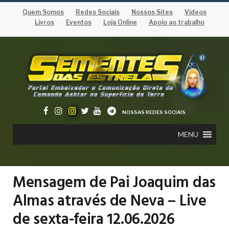
Quem Somos
Redes Sociais
Nossos Sites
Vídeos
Livros
Eventos
Loja Online
Apoio ao trabalho
NOSSAS REDES SOCIAIS
MENU
Mensagem de Pai Joaquim das
Almas através de Neva – Live
de sexta-feira 12.06.2026