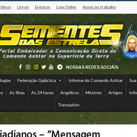
Vídeos
Livros
Eventos
Loja Online
Apoio ao trabalho
NOSSAS REDES SOCIAIS
logias
Federação Galáctica
Informe do Comando Ashtar
Sua
so
As Ilhas
As 24 horas
Angélicos
Mestres
Artigos
Inf
Translation
leiadianos – “Mensagem