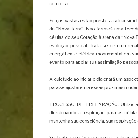
como Lar.
Forças vastas estão prestes a atuar sim
da “Nova Terra”. Isso formará uma teced
células do seu Coração à arena da “Nova 
evolução pessoal. Trata-se de uma rec
energética e elétrica monumental em sua
evento para apoiar sua assimilação pesso
A quietude ao iniciar o dia criará um asp
para se ajustarem a essas próximas mudanç
PROCESSO DE PREPARAÇÃO: Utilize a res
direcionando a respiração para as célu
mantenha sua consciência, sua respiração 
Sustente seu Coração com as palmas das