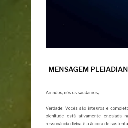
MENSAGEM PLEIADIANA
Amados, nós os saudamos,
Verdade: Vocês são íntegros e completo
plenitude está ativamente engajada 
ressonância divina é a âncora de sustent