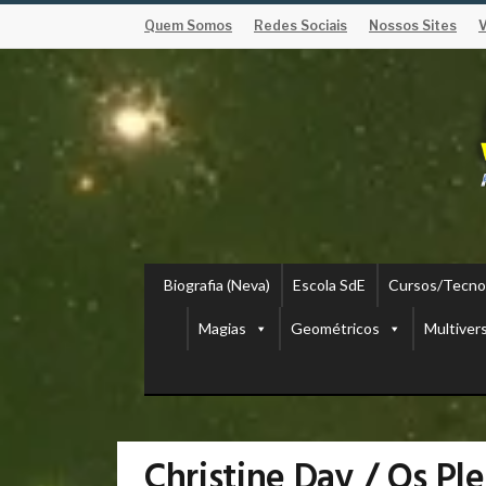
Quem Somos
Redes Sociais
Nossos Sites
Biografia (Neva)
Escola SdE
Cursos/Tecno
Magias
Geométricos
Multiver
Christine Day / Os P