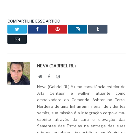
COMPARTILHE ESSE ARTIGO
Twitter
Facebook
Pinterest
LinkedIn
Tumblr
Email
NEVA (GABRIEL RL)
Website
Facebook
LinkedIn
Neva (Gabriel RL) é uma consciência estelar de
Alfa Centauri e walk-in atuante como
embaixadora do Comando Ashtar na Terra.
Herdeira de uma linhagem milenar de videntes
xamãs, sua missão é a integração corpo-alma-
espírito através da cura e elevação das
Sementes das Estrelas na entrega das suas
origens estelares. Especialista em Registros