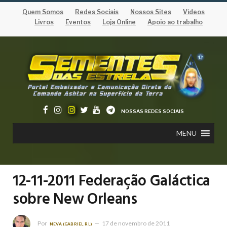
Quem Somos
Redes Sociais
Nossos Sites
Vídeos
Livros
Eventos
Loja Online
Apoio ao trabalho
NOSSAS REDES SOCIAIS
MENU
12-11-2011 Federação Galáctica
sobre New Orleans
Por
17 de novembro de 2011
NEVA (GABRIEL RL)