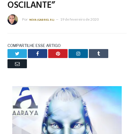
OSCILANTE”
Por
19 de fevereiro de 2020
NEVA (GABRIEL RL)
COMPARTILHE ESSE ARTIGO
Twitter
Facebook
Pinterest
LinkedIn
Tumblr
Email