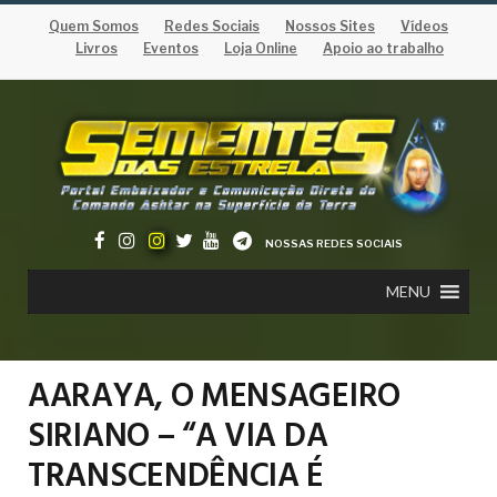
Quem Somos
Redes Sociais
Nossos Sites
Vídeos
Livros
Eventos
Loja Online
Apoio ao trabalho
NOSSAS REDES SOCIAIS
MENU
AARAYA, O MENSAGEIRO
SIRIANO – “A VIA DA
TRANSCENDÊNCIA É