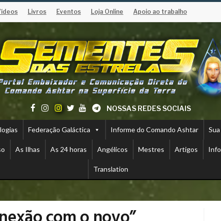
Vídeos
Livros
Eventos
Loja Online
Apoio ao trabalho
NOSSAS REDES SOCIAIS
logias
Federação Galáctica
Informe do Comando Ashtar
Sua
so
As Ilhas
As 24 horas
Angélicos
Mestres
Artigos
Inf
Translation
onexão com o novo”