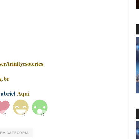
r/trinityesoterics
g.br
Gabriel
Aqui
EM CATEGORIA