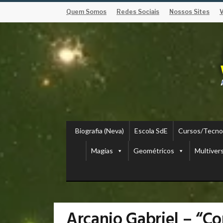
Quem Somos
Redes Sociais
Nossos Sites
Biografia (Neva)
Escola SdE
Cursos/Tecno
Magias
Geométricos
Multiver
Arcanjo Gabriel – “C