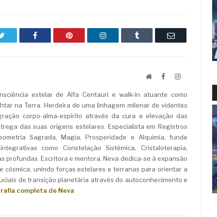
Twitter
Facebook
Pinterest
LinkedIn
Tumblr
Email
Website
Facebook
LinkedIn
sciência estelar de Alfa Centauri e walk-in atuante como
ar na Terra. Herdeira de uma linhagem milenar de videntes
ração corpo-alma-espírito através da cura e elevação das
rega das suas origens estelares. Especialista em Registros
Geometria Sagrada, Magia, Prosperidade e Alquimia, funde
ntegrativas como Constelação Sistêmica, Cristaloterapia,
as profundas. Escritora e mentora, Neva dedica-se à expansão
e cósmica, unindo forças estelares e terranas para orientar a
iais de transição planetária através do autoconhecimento e
grafia completa de Neva