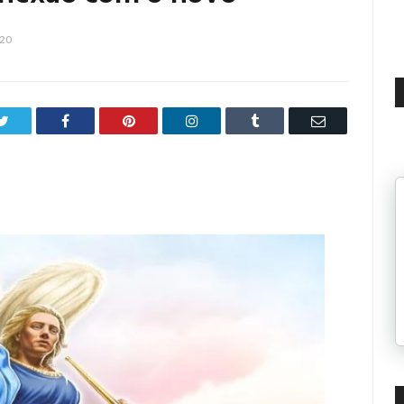
020
Twitter
Facebook
Pinterest
LinkedIn
Tumblr
Email