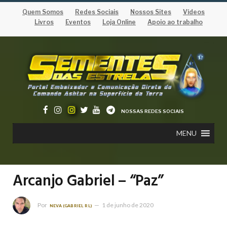
Quem Somos
Redes Sociais
Nossos Sites
Vídeos
Livros
Eventos
Loja Online
Apoio ao trabalho
NOSSAS REDES SOCIAIS
MENU
Arcanjo Gabriel – “Paz”
Por
1 de junho de 2020
NEVA (GABRIEL RL)