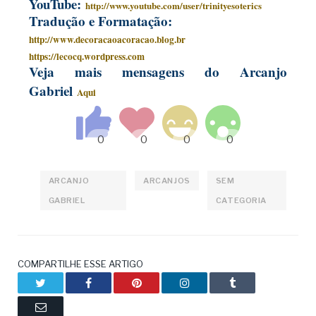
YouTube:
http://www.youtube.com/user/trinityesoterics
Tradução e Formatação:
http://www.decoracaoacoracao.blog.br
https://lecocq.wordpress.com
Veja mais mensagens do Arcanjo
Gabriel
Aqui
ARCANJO
ARCANJOS
SEM
GABRIEL
CATEGORIA
COMPARTILHE ESSE ARTIGO
Twitter
Facebook
Pinterest
LinkedIn
Tumblr
Email