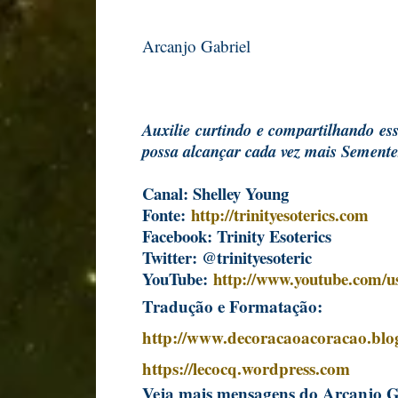
Arcanjo Gabriel
Auxilie curtindo e compartilhando es
possa alcançar cada vez mais Sement
Canal: Shelley Young
Fonte:
http://trinityesoterics.com
Facebook: Trinity Esoterics
Twitter: @trinityesoteric
YouTube:
http://www.youtube.com/use
Tradução e Formatação:
http://www.decoracaoacoracao.blo
https://lecocq.wordpress.com
Veja mais mensagens do Arcanjo 