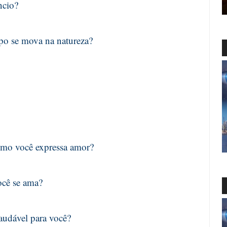
ncio?
rpo se mova na natureza?
omo você expressa amor?
cê se ama?
saudável para você?