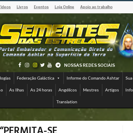
Vídeos
Livros
Eventos
Loja Online
Apoio ao trabalho
NOSSAS REDES SOCIAIS
logias
Federação Galáctica
Informe do Comando Ashtar
Sua
so
As Ilhas
As 24 horas
Angélicos
Mestres
Artigos
Inf
Translation
 “PERMITA-SE