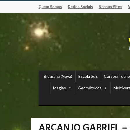
Quem Somos
Redes Sociais
Nossos Sites
Biografia (Neva)
Escola SdE
Cursos/Tecno
Magias
Geométricos
Multiver
ARCANJO GABRIEL –