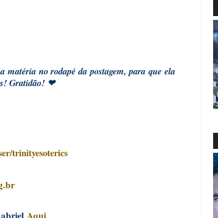
sa matéria no rodapé da postagem, para que ela
es! Gratidão! ❤
r/trinityesoterics
g.br
Gabriel
Aqui