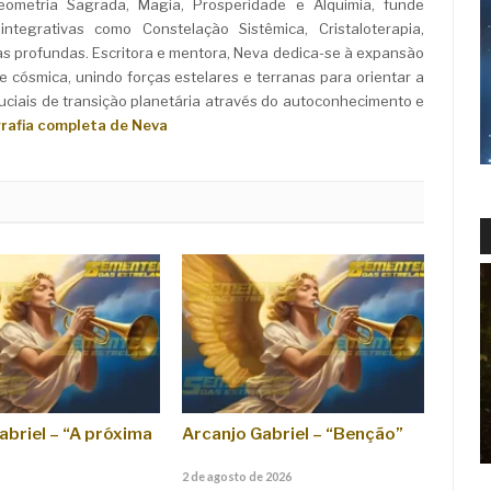
Geometria Sagrada, Magia, Prosperidade e Alquimia, funde
ntegrativas como Constelação Sistêmica, Cristaloterapia,
as profundas. Escritora e mentora, Neva dedica-se à expansão
e cósmica, unindo forças estelares e terranas para orientar a
iais de transição planetária através do autoconhecimento e
grafia completa de Neva
abriel – “A próxima
Arcanjo Gabriel – “Benção”
2 de agosto de 2026