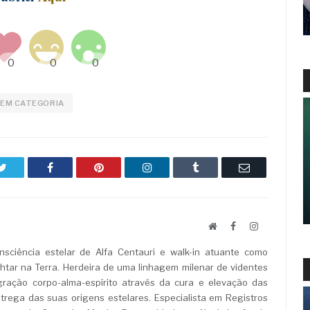
EM CATEGORIA
Twitter
Facebook
Pinterest
LinkedIn
Tumblr
Email
Website
Facebook
LinkedIn
sciência estelar de Alfa Centauri e walk-in atuante como
ar na Terra. Herdeira de uma linhagem milenar de videntes
ração corpo-alma-espírito através da cura e elevação das
rega das suas origens estelares. Especialista em Registros