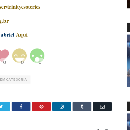
r/trinityesoterics
g.br
Gabriel
Aqui
EM CATEGORIA
Twitter
Facebook
Pinterest
LinkedIn
Tumblr
Email