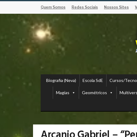
Quem Somos
Redes Sociais
Nossos Sites
Biografia (Neva)
Escola SdE
Cursos/Tecno
Magias
Geométricos
Multiver
Arcanjo Gabriel – “Pe