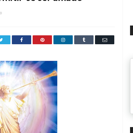
20
Twitter
Facebook
Pinterest
LinkedIn
Tumblr
Email