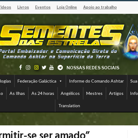
Vídeos
Livros
Eventos
Loja Online
Apoio ao trabalho
NOSSAS REDES SOCIAIS
logias
Federação Galáctica
Informe do Comando Ashtar
Sua
so
As Ilhas
As 24 horas
Angélicos
Mestres
Artigos
Inf
Translation
rmitir-se ser amado”