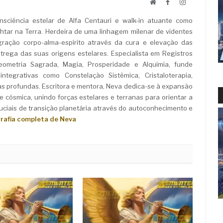
Website
Facebook
LinkedIn
sciência estelar de Alfa Centauri e walk-in atuante como
ar na Terra. Herdeira de uma linhagem milenar de videntes
ração corpo-alma-espírito através da cura e elevação das
rega das suas origens estelares. Especialista em Registros
Geometria Sagrada, Magia, Prosperidade e Alquimia, funde
ntegrativas como Constelação Sistêmica, Cristaloterapia,
as profundas. Escritora e mentora, Neva dedica-se à expansão
e cósmica, unindo forças estelares e terranas para orientar a
iais de transição planetária através do autoconhecimento e
grafia completa de Neva