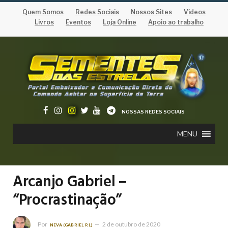
Quem Somos
Redes Sociais
Nossos Sites
Vídeos
Livros
Eventos
Loja Online
Apoio ao trabalho
NOSSAS REDES SOCIAIS
MENU
Arcanjo Gabriel –
“Procrastinação”
Por
2 de outubro de 2020
NEVA (GABRIEL RL)