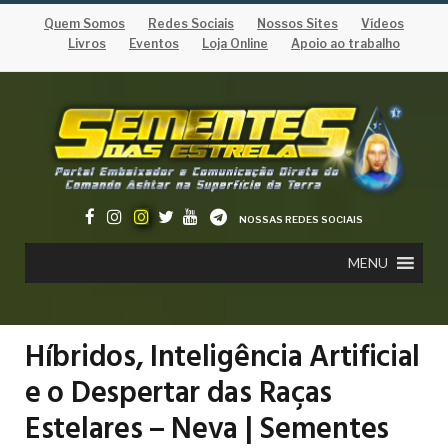
Quem Somos
Redes Sociais
Nossos Sites
Vídeos
Livros
Eventos
Loja Online
Apoio ao trabalho
NOSSAS REDES SOCIAIS
MENU
Híbridos, Inteligência Artificial
e o Despertar das Raças
Estelares – Neva | Sementes