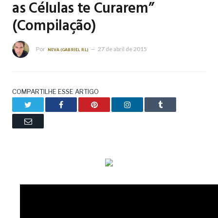
as Células te Curarem”
(Compilação)
Por
27 de abril de 2015
NEVA (GABRIEL RL)
COMPARTILHE ESSE ARTIGO
Twitter
Facebook
Pinterest
LinkedIn
Tumblr
Email