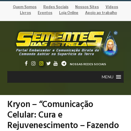
Quem Somos
Redes Sociais
Nossos Sites
Vídeos
Livros
Eventos
Loja Online
Apoio ao trabalho
NOSSAS REDES SOCIAIS
MENU
Kryon – “Comunicação
Celular: Cura e
Rejuvenescimento – Fazendo