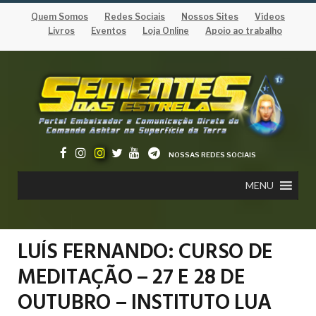
Quem Somos
Redes Sociais
Nossos Sites
Vídeos
Livros
Eventos
Loja Online
Apoio ao trabalho
NOSSAS REDES SOCIAIS
MENU
LUÍS FERNANDO: CURSO DE
MEDITAÇÃO – 27 E 28 DE
OUTUBRO – INSTITUTO LUA