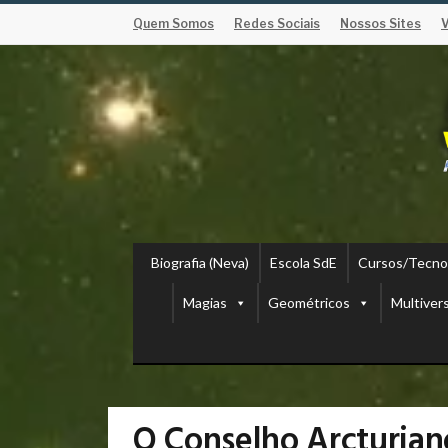
Quem Somos
Redes Sociais
Nossos Sites
Biografia (Neva)
Escola SdE
Cursos/Tecno
Magias
Geométricos
Multiver
O Conselho Arcturian