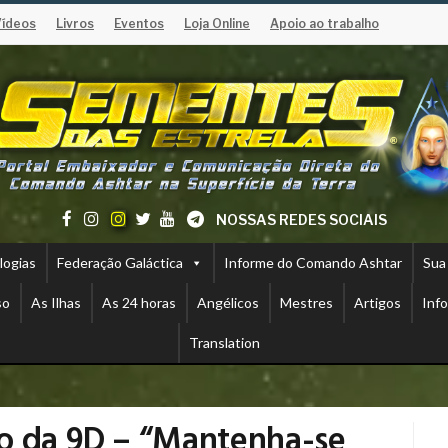
Vídeos
Livros
Eventos
Loja Online
Apoio ao trabalho
NOSSAS REDES SOCIAIS
logias
Federação Galáctica
Informe do Comando Ashtar
Sua
so
As Ilhas
As 24 horas
Angélicos
Mestres
Artigos
Inf
Translation
o da 9D – “Mantenha-se