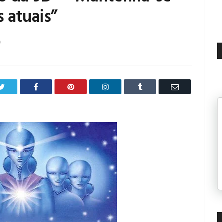
 atuais”
0
Twitter
Facebook
Pinterest
LinkedIn
Tumblr
Email