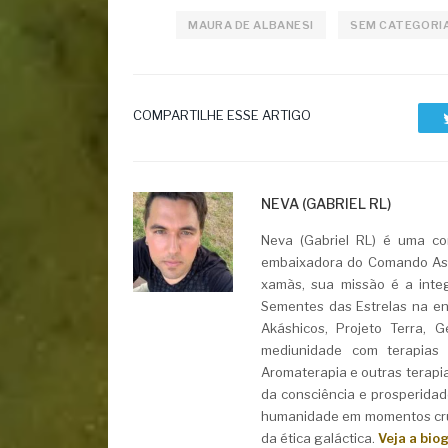
MAURA DE ALBANESI
SEM CATEGORI
COMPARTILHE ESSE ARTIGO
NEVA (GABRIEL RL)
Neva (Gabriel RL) é uma con
embaixadora do Comando Asht
xamãs, sua missão é a integ
Sementes das Estrelas na ent
Akáshicos, Projeto Terra, 
mediunidade com terapias i
Aromaterapia e outras terapi
da consciência e prosperidad
humanidade em momentos cruc
da ética galáctica.
Veja a bio