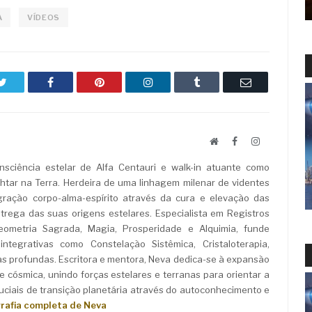
A
VÍDEOS
Twitter
Facebook
Pinterest
LinkedIn
Tumblr
Email
Website
Facebook
LinkedIn
sciência estelar de Alfa Centauri e walk-in atuante como
ar na Terra. Herdeira de uma linhagem milenar de videntes
ração corpo-alma-espírito através da cura e elevação das
rega das suas origens estelares. Especialista em Registros
Geometria Sagrada, Magia, Prosperidade e Alquimia, funde
ntegrativas como Constelação Sistêmica, Cristaloterapia,
as profundas. Escritora e mentora, Neva dedica-se à expansão
e cósmica, unindo forças estelares e terranas para orientar a
iais de transição planetária através do autoconhecimento e
grafia completa de Neva