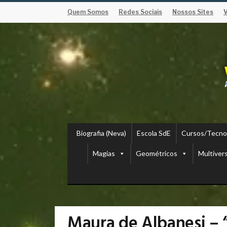
Quem Somos
Redes Sociais
Nossos Sites
Biografia (Neva)
Escola SdE
Cursos/Tecno
Magias
Geométricos
Multiver
Maura de Albanesi 