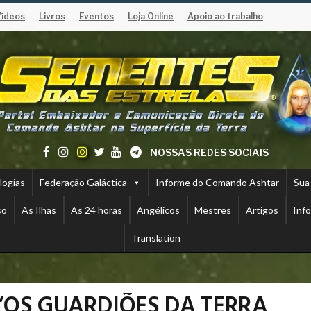
Vídeos
Livros
Eventos
Loja Online
Apoio ao trabalho
NOSSAS REDES SOCIAIS
logias
Federação Galáctica
Informe do Comando Ashtar
Sua
so
As Ilhas
As 24 horas
Angélicos
Mestres
Artigos
Inf
Translation
– “OS GUARDIÕES DA TERRA