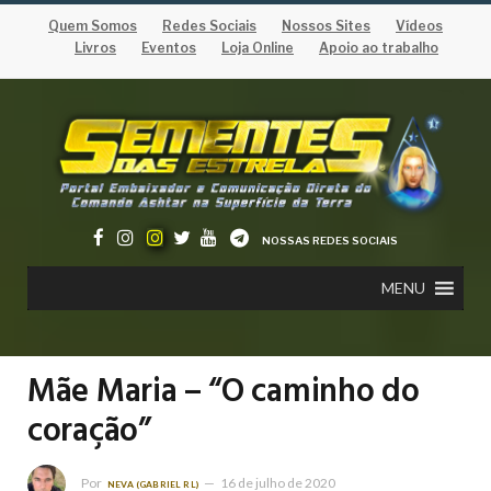
Quem Somos
Redes Sociais
Nossos Sites
Vídeos
Livros
Eventos
Loja Online
Apoio ao trabalho
NOSSAS REDES SOCIAIS
MENU
Mãe Maria – “O caminho do
coração”
Por
16 de julho de 2020
NEVA (GABRIEL RL)