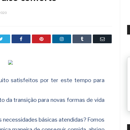
2020
Twitter
Facebook
Pinterest
LinkedIn
Tumblr
Email
to satisfeitos por ter este tempo para
ito da transição para novas formas de vida
 necessidades básicas atendidas? Fomos
nica maneira de conseguir comida, abrigo