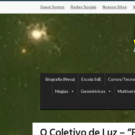
Quem Somos
Redes Sociais
Nossos Sites
Biografia (Neva)
Escola SdE
Cursos/Tecno
Magias
Geométricos
Multiver
O Coletivo de Luz – “