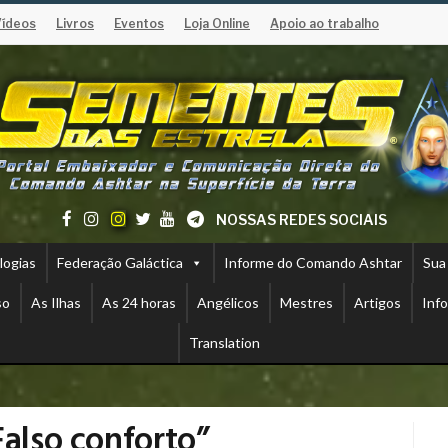
Vídeos
Livros
Eventos
Loja Online
Apoio ao trabalho
NOSSAS REDES SOCIAIS
logias
Federação Galáctica
Informe do Comando Ashtar
Sua
so
As Ilhas
As 24 horas
Angélicos
Mestres
Artigos
Inf
Translation
Falso conforto”