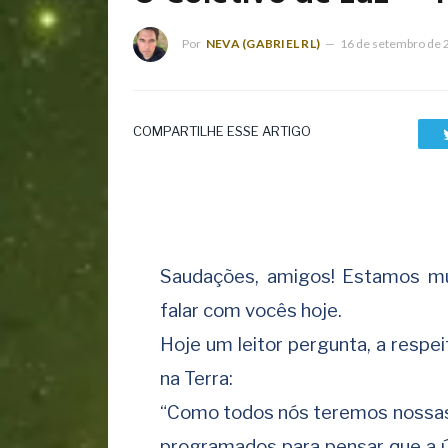
Por
NEVA (GABRIEL RL)
16 de setembro de 
COMPARTILHE ESSE ARTIGO
Saudações, amigos! Estamos mui
falar com vocês hoje.
Hoje um leitor pergunta, a respe
na Terra:
“Como todos nós teremos nossas
programados para pensar que a ú