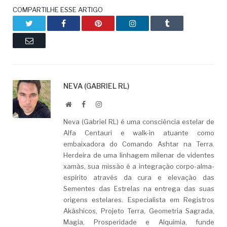
COMPARTILHE ESSE ARTIGO
Twitter
Facebook
Pinterest
LinkedIn
Tumblr
Email
NEVA (GABRIEL RL)
Website
Facebook
LinkedIn
Neva (Gabriel RL) é uma consciência estelar de
Alfa Centauri e walk-in atuante como
embaixadora do Comando Ashtar na Terra.
Herdeira de uma linhagem milenar de videntes
xamãs, sua missão é a integração corpo-alma-
espírito através da cura e elevação das
Sementes das Estrelas na entrega das suas
origens estelares. Especialista em Registros
Akáshicos, Projeto Terra, Geometria Sagrada,
Magia, Prosperidade e Alquimia, funde