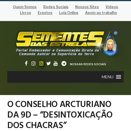
Quem Somos
Redes Sociais
Nossos Sites
Vídeos
Livros
Eventos
Loja Online
Apoio ao trabalho
NOSSAS REDES SOCIAIS
MENU
O CONSELHO ARCTURIANO
DA 9D – “DESINTOXICAÇÃO
DOS CHACRAS”