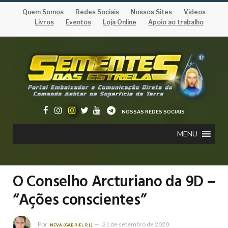
Quem Somos
Redes Sociais
Nossos Sites
Vídeos
Livros
Eventos
Loja Online
Apoio ao trabalho
NOSSAS REDES SOCIAIS
MENU
O Conselho Arcturiano da 9D –
“Ações conscientes”
Por
21 de setembro de 2020
NEVA (GABRIEL RL)