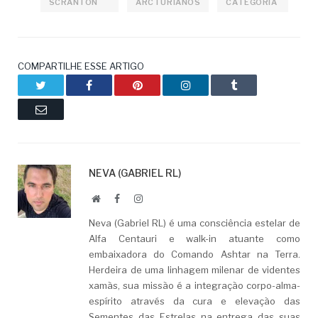
SCRANTON
ARCTURIANOS
CATEGORIA
COMPARTILHE ESSE ARTIGO
Twitter
Facebook
Pinterest
LinkedIn
Tumblr
Email
NEVA (GABRIEL RL)
Website
Facebook
LinkedIn
Neva (Gabriel RL) é uma consciência estelar de
Alfa Centauri e walk-in atuante como
embaixadora do Comando Ashtar na Terra.
Herdeira de uma linhagem milenar de videntes
xamãs, sua missão é a integração corpo-alma-
espírito através da cura e elevação das
Sementes das Estrelas na entrega das suas