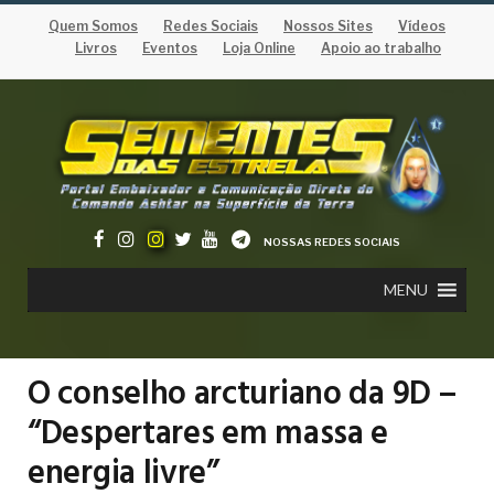
Quem Somos
Redes Sociais
Nossos Sites
Vídeos
Livros
Eventos
Loja Online
Apoio ao trabalho
NOSSAS REDES SOCIAIS
MENU
O conselho arcturiano da 9D –
“Despertares em massa e
energia livre”