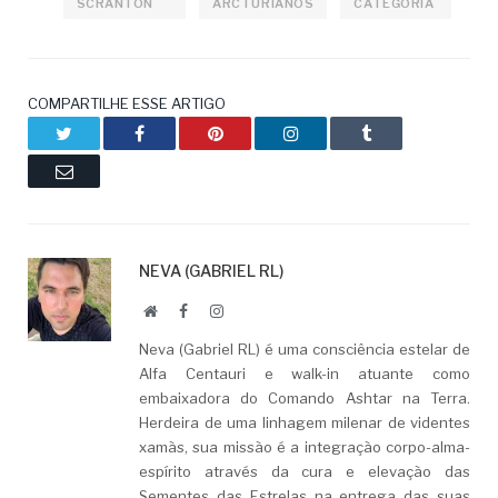
SCRANTON
ARCTURIANOS
CATEGORIA
COMPARTILHE ESSE ARTIGO
Twitter
Facebook
Pinterest
LinkedIn
Tumblr
Email
NEVA (GABRIEL RL)
Website
Facebook
LinkedIn
Neva (Gabriel RL) é uma consciência estelar de
Alfa Centauri e walk-in atuante como
embaixadora do Comando Ashtar na Terra.
Herdeira de uma linhagem milenar de videntes
xamãs, sua missão é a integração corpo-alma-
espírito através da cura e elevação das
Sementes das Estrelas na entrega das suas