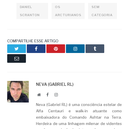
DANIEL
OS
SEM
SCRANTON
ARCTURIANOS
CATEGORIA
COMPARTILHE ESSE ARTIGO
Twitter
Facebook
Pinterest
LinkedIn
Tumblr
Email
NEVA (GABRIEL RL)
Website
Facebook
LinkedIn
Neva (Gabriel RL) é uma consciência estelar de
Alfa Centauri e walk-in atuante como
embaixadora do Comando Ashtar na Terra.
Herdeira de uma linhagem milenar de videntes