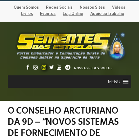
Quem Somos
Redes Sociais
Nossos Sites
Vídeos
Livros
Eventos
Loja Online
Apoio ao trabalho
NOSSAS REDES SOCIAIS
MENU
O CONSELHO ARCTURIANO
DA 9D – “NOVOS SISTEMAS
DE FORNECIMENTO DE