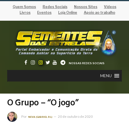
Quem Somos
Redes Sociais
Nossos Sites
Vídeos
Livros
Eventos
Loja Online
Apoio ao trabalho
NOSSAS REDES SOCIAIS
MENU
O Grupo – “O jogo”
Por
20 de outubro de 2020
NEVA (GABRIEL RL)