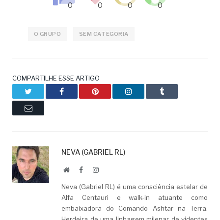
O GRUPO
SEM CATEGORIA
COMPARTILHE ESSE ARTIGO
Twitter
Facebook
Pinterest
LinkedIn
Tumblr
Email
NEVA (GABRIEL RL)
Website
Facebook
LinkedIn
Neva (Gabriel RL) é uma consciência estelar de
Alfa Centauri e walk-in atuante como
embaixadora do Comando Ashtar na Terra.
Herdeira de uma linhagem milenar de videntes