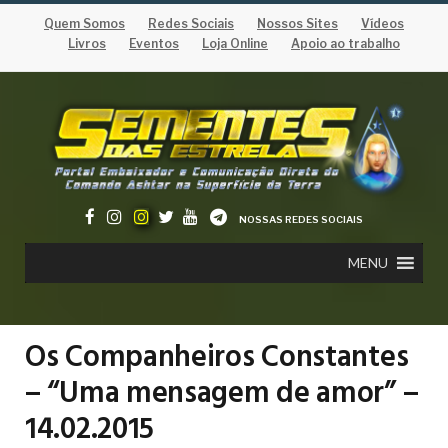
Quem Somos
Redes Sociais
Nossos Sites
Vídeos
Livros
Eventos
Loja Online
Apoio ao trabalho
NOSSAS REDES SOCIAIS
MENU
Os Companheiros Constantes
– “Uma mensagem de amor” –
14.02.2015