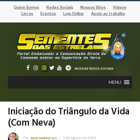
Quem Somos
Redes Sociais
Nossos Sites
Vídeos
Livros
Eventos
Loja Online
Apoio ao trabalho
NOSSAS REDES SOCIAIS
MENU
Iniciação do Triângulo da Vida
(Com Neva)
Por
5 de agosto de 2025
NEVA (GABRIEL RL)