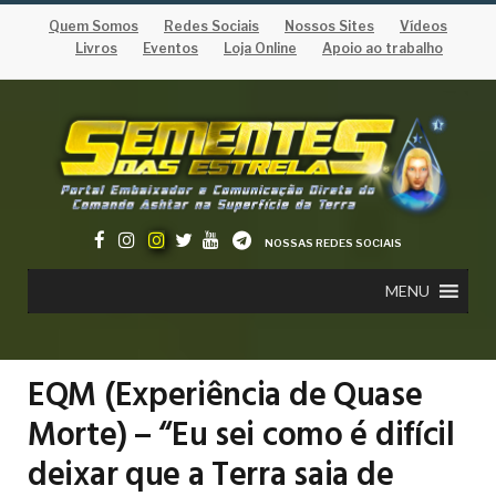
Quem Somos
Redes Sociais
Nossos Sites
Vídeos
Livros
Eventos
Loja Online
Apoio ao trabalho
NOSSAS REDES SOCIAIS
MENU
EQM (Experiência de Quase
Morte) – “Eu sei como é difícil
deixar que a Terra saia de