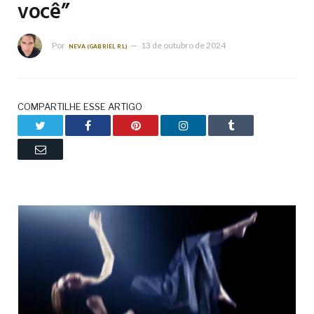
você”
Por
13 de outubro de 2024
NEVA (GABRIEL RL)
COMPARTILHE ESSE ARTIGO
Twitter
Facebook
Pinterest
LinkedIn
Tumblr
Email