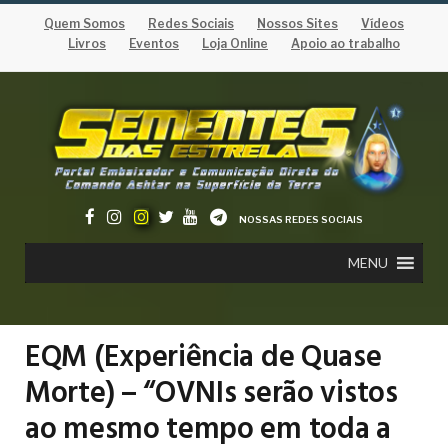
Quem Somos
Redes Sociais
Nossos Sites
Vídeos
Livros
Eventos
Loja Online
Apoio ao trabalho
NOSSAS REDES SOCIAIS
MENU
EQM (Experiência de Quase
Morte) – “OVNIs serão vistos
ao mesmo tempo em toda a