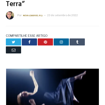
Terra”
Por
23 de setembro de 2022
NEVA (GABRIEL RL)
COMPARTILHE ESSE ARTIGO
Twitter
Facebook
Pinterest
LinkedIn
Tumblr
Email