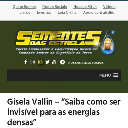
Quem Somos
Redes Sociais
Nossos Sites
Vídeos
Livros
Eventos
Loja Online
Apoio ao trabalho
NOSSAS REDES SOCIAIS
MENU
Gisela Vallin – “Saiba como ser
invisível para as energias
densas”