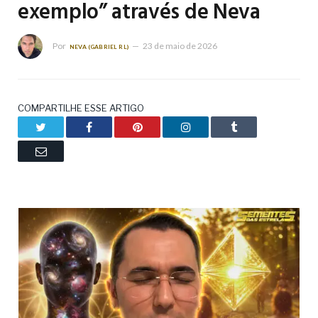
exemplo” através de Neva
Por
23 de maio de 2026
NEVA (GABRIEL RL)
COMPARTILHE ESSE ARTIGO
Twitter
Facebook
Pinterest
LinkedIn
Tumblr
Email