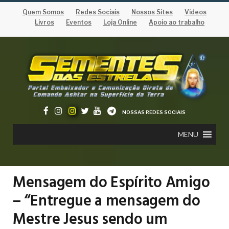
Quem Somos
Redes Sociais
Nossos Sites
Vídeos
Livros
Eventos
Loja Online
Apoio ao trabalho
NOSSAS REDES SOCIAIS
MENU
Mensagem do Espírito Amigo
– “Entregue a mensagem do
Mestre Jesus sendo um