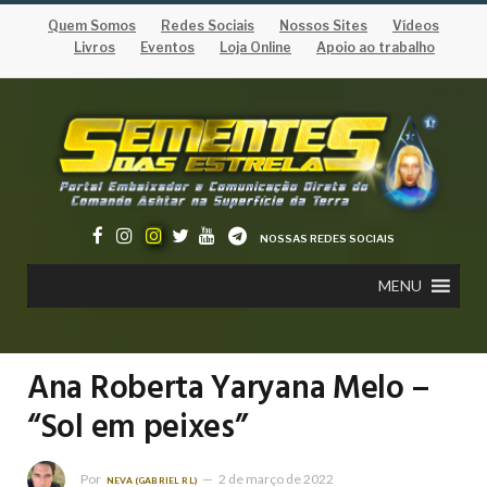
Quem Somos
Redes Sociais
Nossos Sites
Vídeos
Livros
Eventos
Loja Online
Apoio ao trabalho
NOSSAS REDES SOCIAIS
MENU
Ana Roberta Yaryana Melo –
“Sol em peixes”
Por
2 de março de 2022
NEVA (GABRIEL RL)