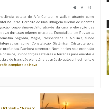
Website
Facebook
LinkedIn
sciência estelar de Alfa Centauri e walk-in atuante como
ar na Terra. Herdeira de uma linhagem milenar de videntes
ração corpo-alma-espírito através da cura e elevação das
rega das suas origens estelares. Especialista em Registros
Geometria Sagrada, Magia, Prosperidade e Alquimia, funde
ntegrativas como Constelação Sistêmica, Cristaloterapia,
as profundas. Escritora e mentora, Neva dedica-se à expansão
e cósmica, unindo forças estelares e terranas para orientar a
iais de transição planetária através do autoconhecimento e
grafia completa de Neva
Orthlieb – “Agosto