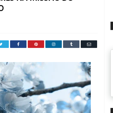
O
Twitter
Facebook
Pinterest
LinkedIn
Tumblr
Email