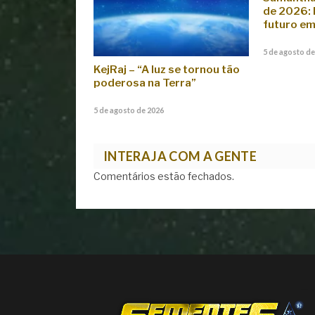
de 2026:
futuro e
5 de agosto de
KejRaj – “A luz se tornou tão
poderosa na Terra”
5 de agosto de 2026
INTERAJA COM A GENTE
Comentários estão fechados.