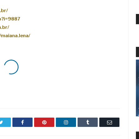
.br/
p?i=9887
.br/
maiana.lena/
Twitter
Facebook
Pinterest
LinkedIn
Tumblr
Email