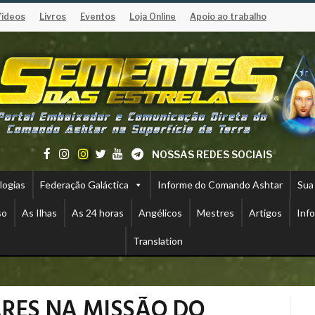
Vídeos
Livros
Eventos
Loja Online
Apoio ao trabalho
NOSSAS REDES SOCIAIS
logias
Federação Galáctica
Informe do Comando Ashtar
Sua
so
As Ilhas
As 24 horas
Angélicos
Mestres
Artigos
Inf
Translation
ARES NA MISSÃO DO