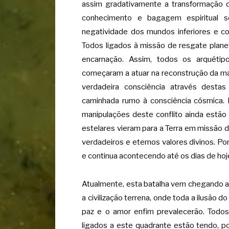
assim gradativamente a transformação 
conhecimento e bagagem espiritual 
negatividade dos mundos inferiores e c
Todos ligados à missão de resgate plane
encarnação. Assim, todos os arquétipo
começaram a atuar na reconstrução da ma
verdadeira consciência através destas
caminhada rumo à consciência cósmica. M
manipulações deste conflito ainda estão
estelares vieram para a Terra em missão de
verdadeiros e eternos valores divinos. Po
e continua acontecendo até os dias de hoj
Atualmente, esta batalha vem chegando ao 
a civilização terrena, onde toda a ilusão d
paz e o amor enfim prevalecerão. Todos
ligados a este quadrante estão tendo, po