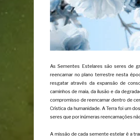
As Sementes Estelares são seres de gr
reencarnar no plano terrestre nesta époc
resgatar através da expansão de cons
caminhos de maia, da ilusão e da degrad
compromisso de reencarnar dentro de cer
Crística da humanidade. A Terra foi um d
seres que por inúmeras reencarnações não
A missão de cada semente estelar é a tr