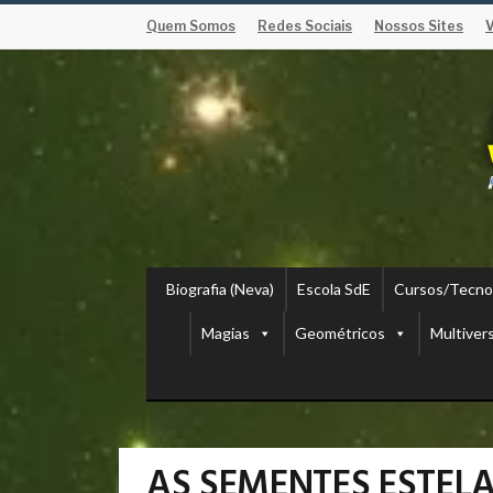
Quem Somos
Redes Sociais
Nossos Sites
Biografia (Neva)
Escola SdE
Cursos/Tecno
Magias
Geométricos
Multiver
AS SEMENTES ESTEL