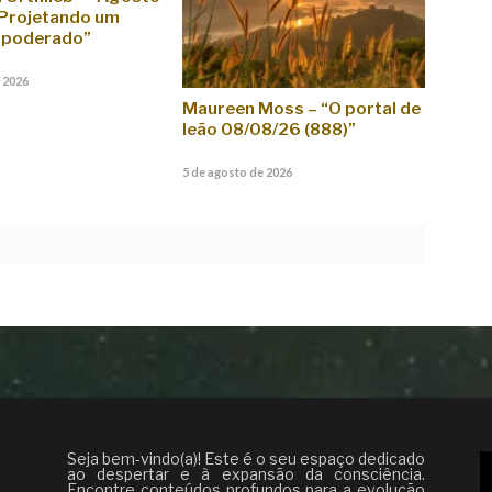
 Projetando um
mpoderado”
 2026
Maureen Moss – “O portal de
leão 08/08/26 (888)”
5 de agosto de 2026
Seja bem-vindo(a)! Este é o seu espaço dedicado
ao despertar e à expansão da consciência.
Encontre conteúdos profundos para a evolução