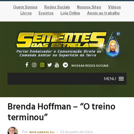
Quem Somos
Redes Sociais
Nossos Sites
Vídeos
Livros
Eventos
Loja Online
Apoio ao trabalho
NOSSAS REDES SOCIAIS
MENU
Brenda Hoffman – “O treino
terminou”
Por
23 de junho de 2026
NEVA (GABRIEL RL)