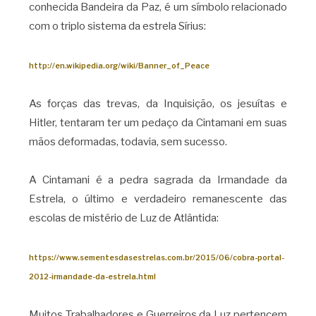
conhecida Bandeira da Paz, é um símbolo relacionado
com o triplo sistema da estrela Sírius:
http://en.wikipedia.org/wiki/Banner_of_Peace
As forças das trevas, da Inquisição, os jesuítas e
Hitler, tentaram ter um pedaço da Cintamani em suas
mãos deformadas, todavia, sem sucesso.
A Cintamani é a pedra sagrada da Irmandade da
Estrela, o último e verdadeiro remanescente das
escolas de mistério de Luz de Atlântida:
https://www.sementesdasestrelas.com.br/2015/06/cobra-portal-
2012-irmandade-da-estrela.html
Muitos Trabalhadores e Guerreiros da Luz pertencem