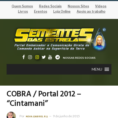
Quem Somos
Redes Sociais
Nossos Sites
Vídeos
Livros
Eventos
Loja Online
Apoio ao trabalho
NOSSAS REDES SOCIAIS
MENU
COBRA / Portal 2012 –
“Cintamani”
Por
9 de junho de 2015
NEVA (GABRIEL RL)