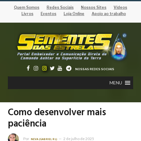
Quem Somos
Redes Sociais
Nossos Sites
Vídeos
Livros
Eventos
Loja Online
Apoio ao trabalho
NOSSAS REDES SOCIAIS
MENU
Como desenvolver mais
paciência
Por
2 de julho de 2025
NEVA (GABRIEL RL)