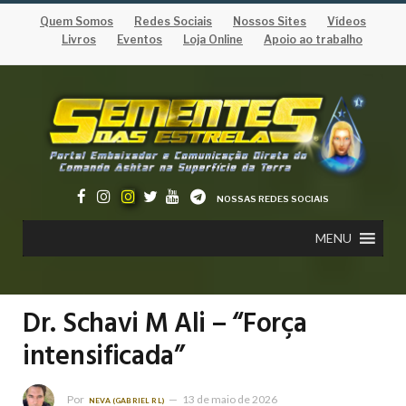
Quem Somos
Redes Sociais
Nossos Sites
Vídeos
Livros
Eventos
Loja Online
Apoio ao trabalho
NOSSAS REDES SOCIAIS
MENU
Dr. Schavi M Ali – “Força
intensificada”
Por
13 de maio de 2026
NEVA (GABRIEL RL)