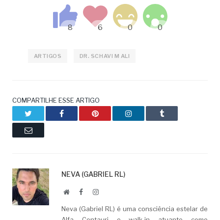
ARTIGOS
DR. SCHAVI M ALI
COMPARTILHE ESSE ARTIGO
Twitter
Facebook
Pinterest
LinkedIn
Tumblr
Email
NEVA (GABRIEL RL)
Website
Facebook
LinkedIn
Neva (Gabriel RL) é uma consciência estelar de
Alfa Centauri e walk-in atuante como