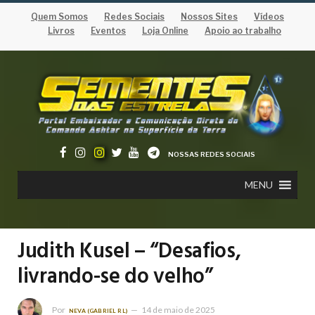
Quem Somos
Redes Sociais
Nossos Sites
Vídeos
Livros
Eventos
Loja Online
Apoio ao trabalho
NOSSAS REDES SOCIAIS
MENU
Judith Kusel – “Desafios,
livrando-se do velho”
Por
14 de maio de 2025
NEVA (GABRIEL RL)