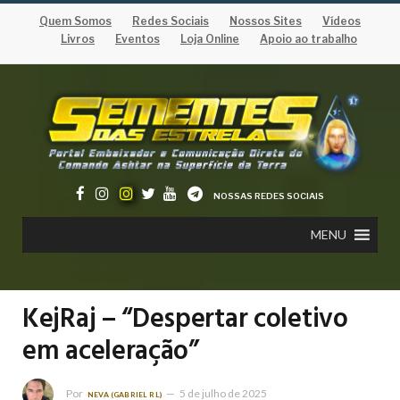
Quem Somos
Redes Sociais
Nossos Sites
Vídeos
Livros
Eventos
Loja Online
Apoio ao trabalho
NOSSAS REDES SOCIAIS
MENU
KejRaj – “Despertar coletivo
em aceleração”
Por
5 de julho de 2025
NEVA (GABRIEL RL)