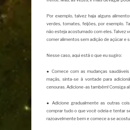
frente. Mas, às vezes, ir mais devagar pode
Por exemplo, talvez haja alguns alimen
verdes, tomates, feijões, por exemplo. 
não esteja acostumado com eles. Talvez v
comer alimentos sem adição de açúcar e sem
Nesse caso, aqui está o que eu sugiro:
● Comece com as mudanças saudáveis q
maçãs, sinta-se à vontade para adicio
cenouras. Adicione-as também! Consiga alg
● Adicione gradualmente as outras cois
comprar tudo o que você odeia e tentar s
razoavelmente bem e comece a se acostu