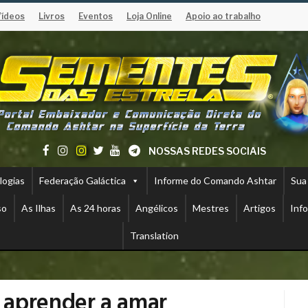
Vídeos
Livros
Eventos
Loja Online
Apoio ao trabalho
NOSSAS REDES SOCIAIS
logias
Federação Galáctica
Informe do Comando Ashtar
Sua
so
As Ilhas
As 24 horas
Angélicos
Mestres
Artigos
Inf
Translation
 aprender a amar