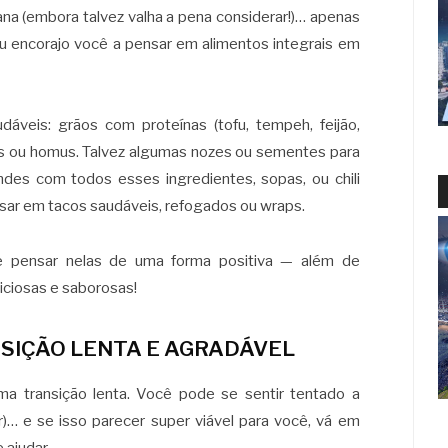
na (embora talvez valha a pena considerar!)… apenas
Eu encorajo você a pensar em alimentos integrais em
udáveis: grãos com proteínas (tofu, tempeh, feijão,
les ou homus. Talvez algumas nozes ou sementes para
es com todos esses ingredientes, sopas, ou chili
sar em tacos saudáveis, refogados ou wraps.
te pensar nelas de uma forma positiva — além de
liciosas e saborosas!
SIÇÃO LENTA E AGRADÁVEL
 transição lenta. Você pode se sentir tentado a
r)… e se isso parecer super viável para você, vá em