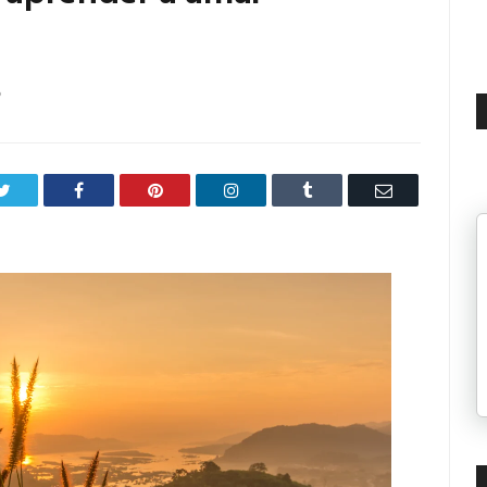
6
Twitter
Facebook
Pinterest
LinkedIn
Tumblr
Email