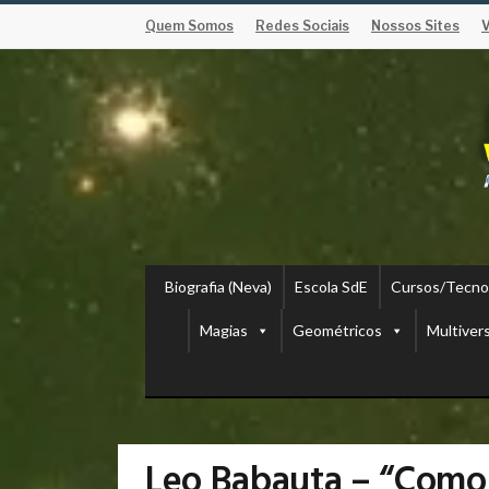
Quem Somos
Redes Sociais
Nossos Sites
Biografia (Neva)
Escola SdE
Cursos/Tecno
Magias
Geométricos
Multiver
Leo Babauta – “Como