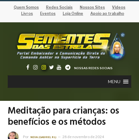
Quem Somos
Redes Sociais
Nossos Sites
Vídeos
Livros
Eventos
Loja Online
Apoio ao trabalho
NOSSAS REDES SOCIAIS
MENU
Meditação para crianças: os
benefícios e os métodos
Por
28 de novembro de 2024
NEVA (GABRIEL RL)