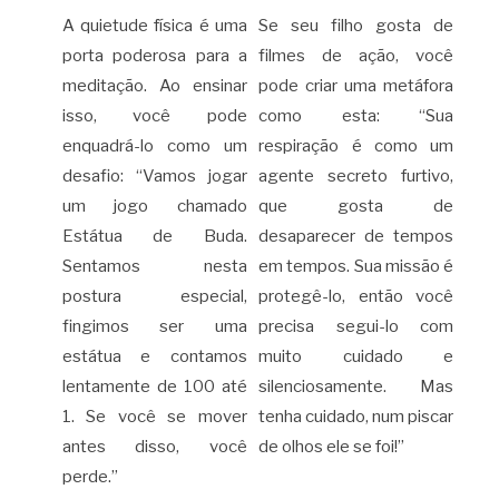
A quietude física é uma
Se seu filho gosta de
porta poderosa para a
filmes de ação, você
meditação. Ao ensinar
pode criar uma metáfora
isso, você pode
como esta: “Sua
enquadrá-lo como um
respiração é como um
desafio: “Vamos jogar
agente secreto furtivo,
um jogo chamado
que gosta de
Estátua de Buda.
desaparecer de tempos
Sentamos nesta
em tempos. Sua missão é
postura especial,
protegê-lo, então você
fingimos ser uma
precisa segui-lo com
estátua e contamos
muito cuidado e
lentamente de 100 até
silenciosamente. Mas
1. Se você se mover
tenha cuidado, num piscar
antes disso, você
de olhos ele se foi!”
perde.”