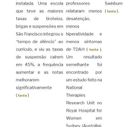
instalada. Uma escola
professores
Swinburn
que teve as maiores
relataram menos
(
).
fonte
taxas de tiroteios,
desatenção,
brigas e suspensões em
menos
São Francisco integrou o
hiperatividade e
“tempo de silêncio” ao
menos sintomas
currículo, e viu as taxas
de TDAH (
).
fonte
de suspensão caírem
Um resultado
em 45%, a frequência
semelhante foi
aumentar e as notas
encontrado por
melhorarem
um estudo feito na
significativamente
National
(
)
Therapies
fonte
Research Unit no
Royal Hospital for
Women em
Sydney (Austrália),