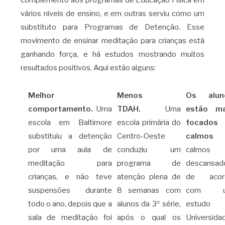
complemento aos programas de Educação Física em
vários níveis de ensino, e em outras serviu como um
substituto para Programas de Detenção. Esse
movimento de ensinar meditação para crianças está
ganhando força, e há estudos mostrando muitos
resultados positivos. Aqui estão alguns:
Melhor
Menos
Os alun
comportamento.
Uma
TDAH.
Uma
estão ma
escola em Baltimore
escola primária do
focados
substituiu a detenção
Centro-Oeste
calmos
por uma aula de
conduziu um
calmos
meditação para
programa de
descansad
crianças, e não teve
atenção plena de
de acor
suspensões durante
8 semanas com
com 
todo o ano, depois que a
alunos da 3ª série,
estudo 
sala de meditação foi
após o qual os
Universida