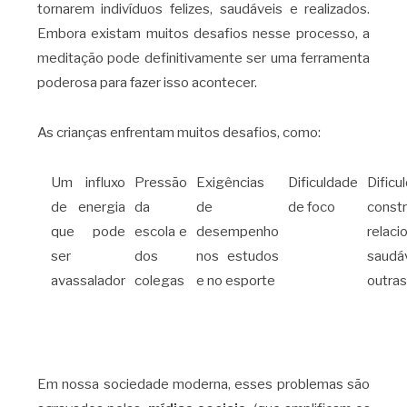
tornarem indivíduos felizes, saudáveis ​​e realizados.
Embora existam muitos desafios nesse processo, a
meditação pode definitivamente ser uma ferramenta
poderosa para fazer isso acontecer.
As crianças enfrentam muitos desafios, como:
Um influxo
Pressão
Exigências
Dificuldade
Dific
de energia
da
de
de foco
constr
que pode
escola e
desempenho
relac
ser
dos
nos estudos
saudá
avassalador
colegas
e no esporte
outra
Em nossa sociedade moderna, esses problemas são