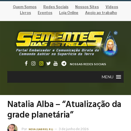
Quem Somos
Redes Sociais
Nossos Sites
Vídeos
Livros
Eventos
Loja Online
Apoio ao trabalho
NOSSAS REDES SOCIAIS
MENU
Natalia Alba – “Atualização da
grade planetária”
Por
3 de junho de 2026
NEVA (GABRIEL RL)