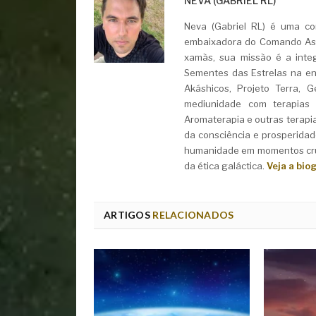
NEVA (GABRIEL RL)
Neva (Gabriel RL) é uma con
embaixadora do Comando Asht
xamãs, sua missão é a integ
Sementes das Estrelas na ent
Akáshicos, Projeto Terra, 
mediunidade com terapias i
Aromaterapia e outras terapi
da consciência e prosperidad
humanidade em momentos cruc
da ética galáctica.
Veja a bio
ARTIGOS
RELACIONADOS