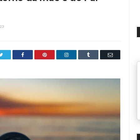
023
Twitter
Facebook
Pinterest
LinkedIn
Tumblr
Email