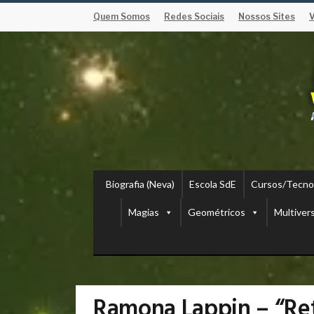
Quem Somos
Redes Sociais
Nossos Sites
Biografia (Neva)
Escola SdE
Cursos/Tecno
Magias
Geométricos
Multiver
Ramona Lappin – “Ret