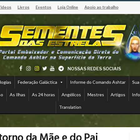
Vídeos
Livros
Eventos
Loja Online
Apoio ao trabalho
NOSSAS REDES SOCIAIS
logias
Federação Galáctica
Informe do Comando Ashtar
Sua
so
As Ilhas
As 24 horas
Angélicos
Mestres
Artigos
Inf
Translation
orno da Mãe e do Pai