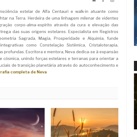
sciência estelar de Alfa Centauri e walk-in atuante como
ar na Terra. Herdeira de uma linhagem milenar de videntes
ração corpo-alma-espírito através da cura e elevação das
rega das suas origens estelares. Especialista em Registros
Geometria Sagrada, Magia, Prosperidade e Alquimia, funde
ntegrativas como Constelação Sistêmica, Cristaloterapia,
as profundas. Escritora e mentora, Neva dedica-se à expansão
e cósmica, unindo forças estelares e terranas para orientar a
iais de transição planetária através do autoconhecimento e
grafia completa de Neva