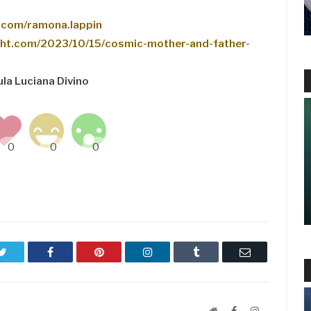
.com/ramona.lappin
ight.com/2023/10/15/cosmic-mother-and-father-
ula Luciana Divino
Twitter
Facebook
Pinterest
LinkedIn
Tumblr
Email
Website
Facebook
LinkedIn