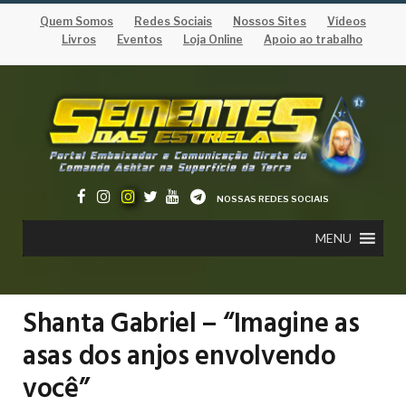
Quem Somos
Redes Sociais
Nossos Sites
Vídeos
Livros
Eventos
Loja Online
Apoio ao trabalho
NOSSAS REDES SOCIAIS
MENU
Shanta Gabriel – “Imagine as
asas dos anjos envolvendo
você”