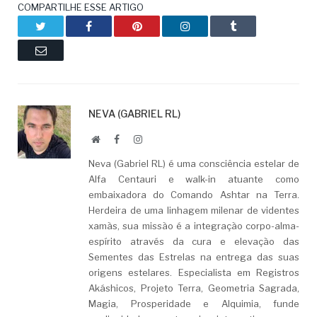
COMPARTILHE ESSE ARTIGO
Twitter
Facebook
Pinterest
LinkedIn
Tumblr
Email
NEVA (GABRIEL RL)
Website
Facebook
LinkedIn
Neva (Gabriel RL) é uma consciência estelar de
Alfa Centauri e walk-in atuante como
embaixadora do Comando Ashtar na Terra.
Herdeira de uma linhagem milenar de videntes
xamãs, sua missão é a integração corpo-alma-
espírito através da cura e elevação das
Sementes das Estrelas na entrega das suas
origens estelares. Especialista em Registros
Akáshicos, Projeto Terra, Geometria Sagrada,
Magia, Prosperidade e Alquimia, funde