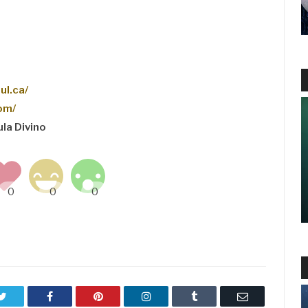
ul.ca/
com/
ula Divino
Twitter
Facebook
Pinterest
LinkedIn
Tumblr
Email