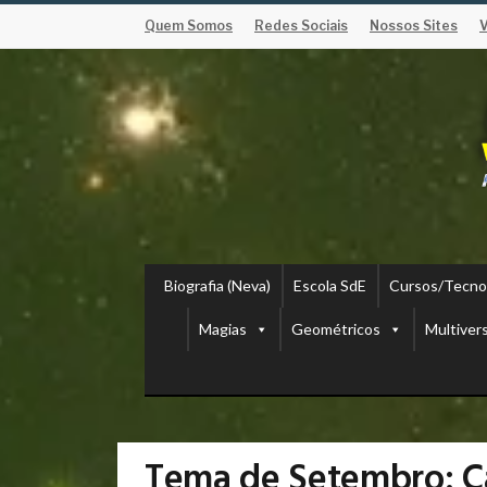
Quem Somos
Redes Sociais
Nossos Sites
Biografia (Neva)
Escola SdE
Cursos/Tecno
Magias
Geométricos
Multiver
Tema de Setembro: C