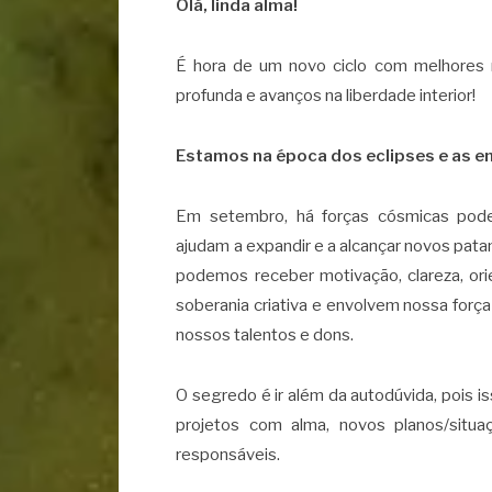
Olá, linda alma!
É hora de um novo ciclo com melhores r
profunda e avanços na liberdade interior!
Estamos na época dos eclipses e as en
Em setembro, há forças cósmicas pode
ajudam a expandir e a alcançar novos pata
podemos receber motivação, clareza, or
soberania criativa e envolvem nossa força
nossos talentos e dons.
O segredo é ir além da autodúvida, pois 
projetos com alma, novos planos/sit
responsáveis.