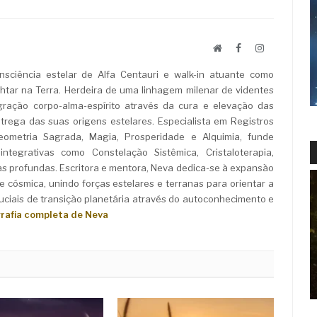
Website
Facebook
LinkedIn
sciência estelar de Alfa Centauri e walk-in atuante como
ar na Terra. Herdeira de uma linhagem milenar de videntes
ração corpo-alma-espírito através da cura e elevação das
rega das suas origens estelares. Especialista em Registros
Geometria Sagrada, Magia, Prosperidade e Alquimia, funde
ntegrativas como Constelação Sistêmica, Cristaloterapia,
as profundas. Escritora e mentora, Neva dedica-se à expansão
e cósmica, unindo forças estelares e terranas para orientar a
iais de transição planetária através do autoconhecimento e
grafia completa de Neva