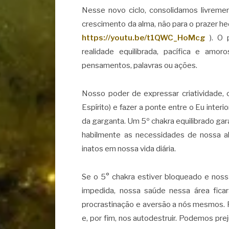
Nesse novo ciclo, consolidamos livreme
crescimento da alma, não para o prazer he
https://youtu.be/t1QWC_HoMcg
). O 
realidade equilibrada, pacífica e a
pensamentos, palavras ou ações.
Nosso poder de expressar criatividade, 
Espírito) e fazer a ponte entre o Eu inter
da garganta. Um 5º chakra equilibrado ga
habilmente as necessidades de nossa a
inatos em nossa vida diária.
Se o 5° chakra estiver bloqueado e noss
impedida, nossa saúde nessa área ficar
procrastinação e aversão a nós mesmos. P
e, por fim, nos autodestruir. Podemos pr