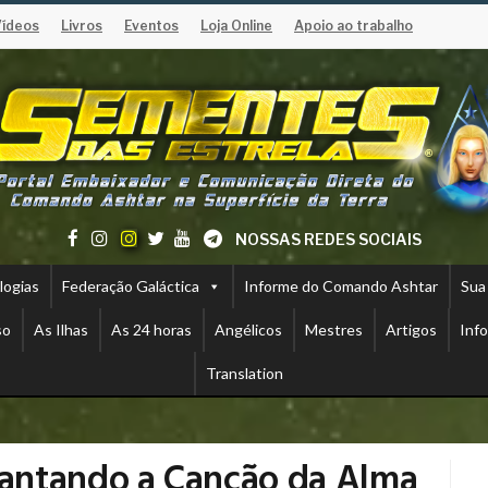
Vídeos
Livros
Eventos
Loja Online
Apoio ao trabalho
NOSSAS REDES SOCIAIS
logias
Federação Galáctica
Informe do Comando Ashtar
Sua
so
As Ilhas
As 24 horas
Angélicos
Mestres
Artigos
Inf
Translation
antando a Canção da Alma