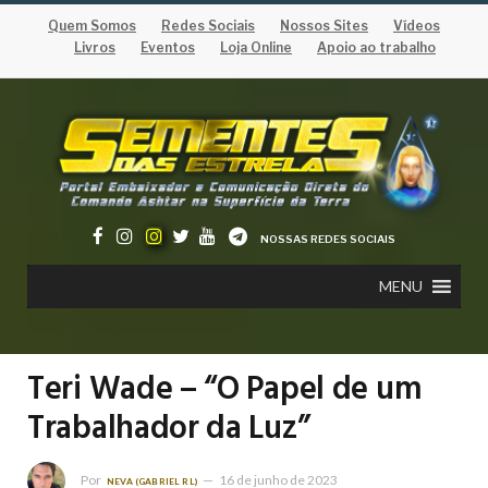
Quem Somos
Redes Sociais
Nossos Sites
Vídeos
Livros
Eventos
Loja Online
Apoio ao trabalho
NOSSAS REDES SOCIAIS
MENU
Teri Wade – “O Papel de um
Trabalhador da Luz”
Por
16 de junho de 2023
NEVA (GABRIEL RL)