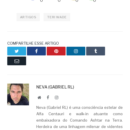
ARTIGOS
TERI WADE
COMPARTILHE ESSE ARTIGO
Twitter
Facebook
Pinterest
LinkedIn
Tumblr
Email
NEVA (GABRIEL RL)
Website
Facebook
LinkedIn
Neva (Gabriel RL) é uma consciência estelar de
Alfa Centauri e walk-in atuante como
embaixadora do Comando Ashtar na Terra.
Herdeira de uma linhagem milenar de videntes