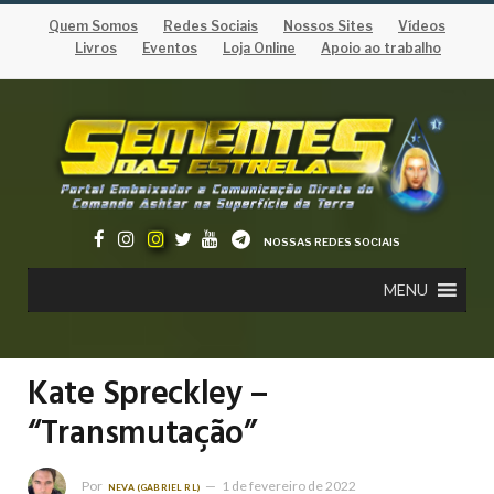
Quem Somos
Redes Sociais
Nossos Sites
Vídeos
Livros
Eventos
Loja Online
Apoio ao trabalho
NOSSAS REDES SOCIAIS
MENU
Kate Spreckley –
“Transmutação”
Por
1 de fevereiro de 2022
NEVA (GABRIEL RL)