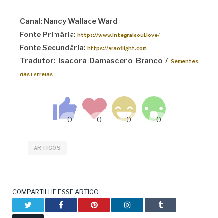
Canal: Nancy Wallace Ward
Fonte Primária:
https://www.integralsoul.love/
Fonte Secundária:
https://eraoflight.com
Tradutor: Isadora Damasceno Branco /
Sementes
das Estrelas
ARTIGOS
COMPARTILHE ESSE ARTIGO
Twitter
Facebook
Pinterest
LinkedIn
Tumblr