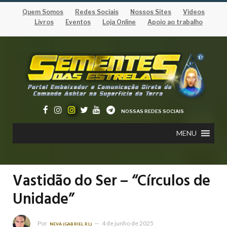
Quem Somos
Redes Sociais
Nossos Sites
Vídeos
Livros
Eventos
Loja Online
Apoio ao trabalho
NOSSAS REDES SOCIAIS
MENU
Vastidão do Ser – “Círculos de
Unidade”
Por
4 de junho de 2025
NEVA (GABRIEL RL)