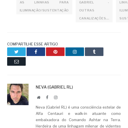
AS LINNHAS PARA
GABRIEL -
LIN
ILUMINAÇÃO/SUSTENTAÇÃO
OUTRAS
ILU
CANALIZAÇÕES...
SUS
COMPARTILHE ESSE ARTIGO
Twitter
Facebook
Pinterest
LinkedIn
Tumblr
Email
NEVA (GABRIEL RL)
Website
Facebook
LinkedIn
Neva (Gabriel RL) é uma consciência estelar de
Alfa Centauri e walk-in atuante como
embaixadora do Comando Ashtar na Terra.
Herdeira de uma linhagem milenar de videntes