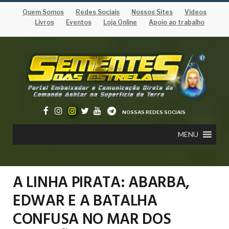
Quem Somos
Redes Sociais
Nossos Sites
Vídeos
Livros
Eventos
Loja Online
Apoio ao trabalho
NOSSAS REDES SOCIAIS
MENU
A LINHA PIRATA: ABARBA,
EDWAR E A BATALHA
CONFUSA NO MAR DOS