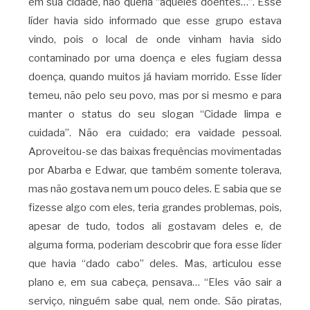
em sua cidade, não queria “aqueles doentes…”. Esse
líder havia sido informado que esse grupo estava
vindo, pois o local de onde vinham havia sido
contaminado por uma doença e eles fugiam dessa
doença, quando muitos já haviam morrido. Esse líder
temeu, não pelo seu povo, mas por si mesmo e para
manter o status do seu slogan “Cidade limpa e
cuidada”. Não era cuidado; era vaidade pessoal.
Aproveitou-se das baixas frequências movimentadas
por Abarba e Edwar, que também somente tolerava,
mas não gostava nem um pouco deles. E sabia que se
fizesse algo com eles, teria grandes problemas, pois,
apesar de tudo, todos ali gostavam deles e, de
alguma forma, poderiam descobrir que fora esse líder
que havia “dado cabo” deles. Mas, articulou esse
plano e, em sua cabeça, pensava… “Eles vão sair a
serviço, ninguém sabe qual, nem onde. São piratas,