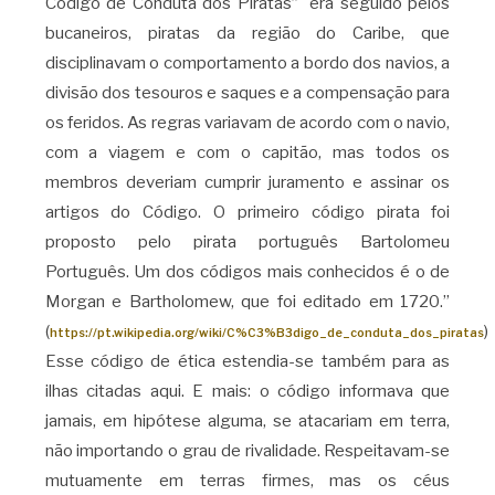
Código de Conduta dos Piratas” era seguido pelos
bucaneiros, piratas da região do Caribe, que
disciplinavam o comportamento a bordo dos navios, a
divisão dos tesouros e saques e a compensação para
os feridos. As regras variavam de acordo com o navio,
com a viagem e com o capitão, mas todos os
membros deveriam cumprir juramento e assinar os
artigos do Código. O primeiro código pirata foi
proposto pelo pirata português Bartolomeu
Português. Um dos códigos mais conhecidos é o de
Morgan e Bartholomew, que foi editado em 1720.”
(
)
https://pt.wikipedia.org/wiki/C%C3%B3digo_de_conduta_dos_piratas
Esse código de ética estendia-se também para as
ilhas citadas aqui. E mais: o código informava que
jamais, em hipótese alguma, se atacariam em terra,
não importando o grau de rivalidade. Respeitavam-se
mutuamente em terras firmes, mas os céus