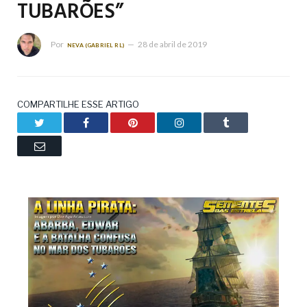
TUBARÕES”
Por
28 de abril de 2019
NEVA (GABRIEL RL)
COMPARTILHE ESSE ARTIGO
Twitter
Facebook
Pinterest
LinkedIn
Tumblr
Email