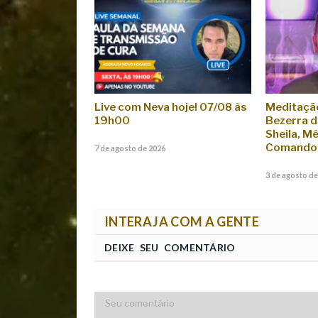
Live com Neva hoje! 07/08 às
Meditaçã
19h00
Bezerra d
Sheila, M
Comando 
7 de agosto de 2026
3 de agosto de
INTERAJA COM A GENTE
DEIXE SEU COMENTÁRIO